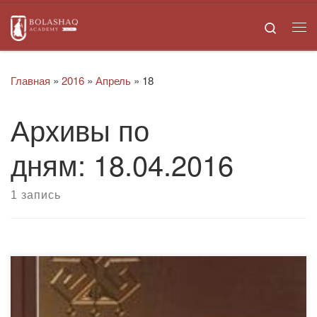
Skip to content
Search
Ме
Главная
»
2016
»
Апрель
»
18
Архивы по
дням:
18.04.2016
1 запись
Фонд библиотеки Академии “Болашақ” пополнился
новыми изданиями, приобретенными кафедрой
казахского языка и литературы. В данной литературе