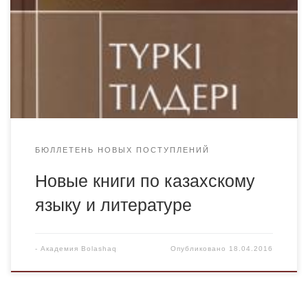
рассматриваются вопросы методов перевода, методов и
требований устного и письменного перевода,
функциональная функция грамматики казахского языка,
история формирования тюркских литературных языков.
Данная литература будет интересна и полезна
студентам, магистрантам и преподавателям академии в
учебном […]
БЮЛЛЕТЕНЬ НОВЫХ ПОСТУПЛЕНИЙ
Новые книги по казахскому
языку и литературе
-
Академия Bolashaq
Опубликовано
18.04.2016