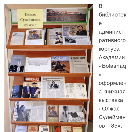
В
библиотек
е
админист
ративного
корпуса
Академии
«Bolashaq
»
оформлен
а книжная
выставка
«Олжас
Сүлеймен
ов – 85».