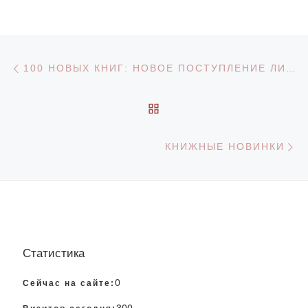
Навигация по записям
Предыдущая запись
100 НОВЫХ КНИГ: НОВОЕ ПОСТУПЛЕНИЕ ЛИТЕРАТУРЫ
ОБРАТНО К СПИСКУ З
С
КНИЖНЫЕ НОВИНКИ
Статистика
0
Сейчас на сайте:
300