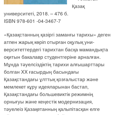
Қазақ
университеті, 2018. – 476 б.
ISBN 978-601 -04-3467-7
«Қазақстанның қазіргі заманғы тарихы» деген
атпен жарық көріп отырған оқулық уни-
верситеттердегі тарихтан басқа мамандықта
оқитын бакалавр студентгеріне арналған.
Мұнда тәуелсіздіктің тарихи алғышарттары
болган XX ғасырдың басындағы
Қазақстандағы ұлттық қозғалыстар және
мемлекет кұру идеяларынан бастап,
Қазақстандағы большевиктік режимнің
орнығуы және кеңестік модернизация,
тәуелеіз Қазақетанның қалыпітасқан елге