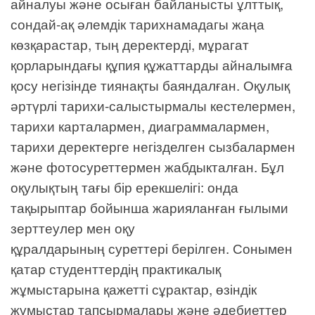
айналуы және осыған байланысты ұлттық,
сондай-ақ әлемдік тарихнамадагы жаңа
көзқарастар, тың деректерді, мұрагат
қорларындағы құпия құжаттарды айналымға
қосу негізінде тиянақты баяндалған. Оқулық
әртүрлі тарихи-салыстырмалы кестелермен,
тарихи карталармен, диаграммалармен,
тарихи деректерге негізделген сызбалармен
және фотосуреттермен жабдыкталған. Бұл
оқулықтың тағы бір ерекшелігі: онда
тақырыптар бойынша жарияланған ғылыми
зерттеулер мен оқу
құралдарының суреттері берілген. Сонымен
қатар студенттердің практикалық
жұмыстарына қажетті сұрактар, өзіндік
жұмыстар тапсырмалары және әдебиеттер