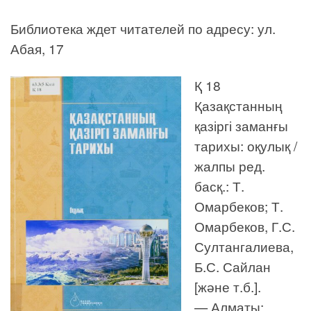
Библиотека ждет читателей по адресу: ул.
Абая, 17
Қ 18
Қазақстанның
қазіргі заманғы
тарихы: оқулық /
жалпы ред.
басқ.: Т.
Омарбеков; Т.
Омарбеков, Г.С.
Султангалиева,
Б.С. Сайлан
[және т.б.].
— Алматы: