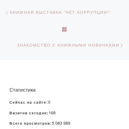
Навигация по записям
Предыдущая запись
КНИЖНАЯ ВЫСТАВКА “НЕТ КОРРУПЦИИ!”
ОБРАТНО К СПИСКУ З
С
ЗНАКОМСТВО С КНИЖНЫМИ НОВИНКАМИ
Статистика
0
Сейчас на сайте:
168
Визитов сегодня:
5 083 989
Всего просмотров: