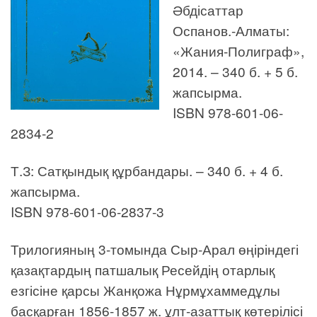
Әбдісаттар
Оспанов.-Алматы:
«Жания-Полиграф»,
2014. – 340 б. + 5 б.
жапсырма.
ISBN 978-601-06-
2834-2
Т.З: Сатқындық құрбандары. – 340 б. + 4 б.
жапсырма.
ISBN 978-601-06-2837-3
Трилогияның 3-томында Сыр-Арал өңіріндегі
қазақтардың патшалық Ресейдің отарлық
езгісіне қарсы Жанқожа Нұрмұхаммедұлы
басқарған 1856-1857 ж. ұлт-азаттық көтерілісі