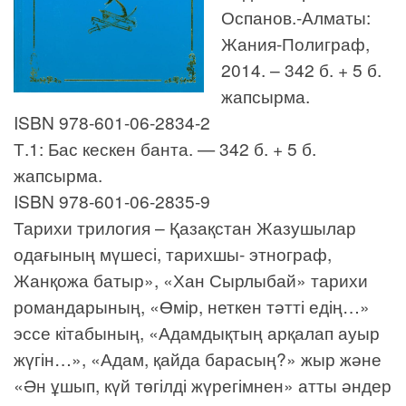
Оспанов.-Алматы:
Жания-Полиграф,
2014. – 342 б. + 5 б.
жапсырма.
ISBN 978-601-06-2834-2
Т.1: Бас кескен банта. — 342 б. + 5 б.
жапсырма.
ISBN 978-601-06-2835-9
Тарихи трилогия – Қазақстан Жазушылар
одағының мүшесі, тарихшы- этнограф,
Жанқожа батыр», «Хан Сырлыбай» тарихи
романдарының, «Өмір, неткен тәтті едің…»
эссе кітабының, «Адамдықтың арқалап ауыр
жүгін…», «Адам, қайда барасың?» жыр және
«Ән ұшып, күй төгілді жүрегімнен» атты әндер