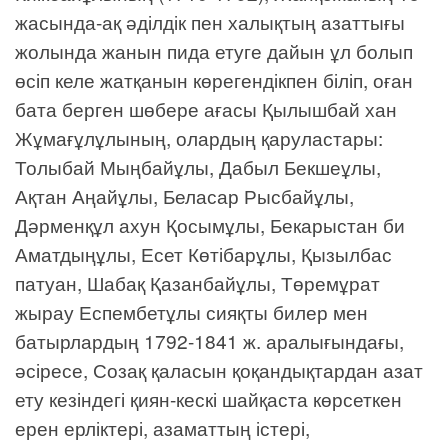
жасында-ақ әділдік пен халықтың азаттығы
жолында жанын пида етуге дайын ұл болып
өсіп келе жатқанын көрегендікпен біліп, оған
бата берген шөбере ағасы Қылышбай хан
Жұмағұлұлының, олардың қаруластары:
Толыбай Мыңбайұлы, Дабыл Бекшеұлы,
Ақтан Аңайұлы, Беласар Рысбайұлы,
Дәрменқұл ахун Қосымұлы, Бекарыстан би
Аматдыңұлы, Есет Көтібарұлы, Қызылбас
патуан, Шабақ Қазанбайұлы, Төремұрат
жырау Еспембетұлы сияқты билер мен
батырлардың 1792-1841 ж. аралығындағы,
әсіресе, Созақ қаласын қоқандықтардан азат
ету кезіндегі қиян-кескі шайқаста көрсеткен
ерен ерліктері, азаматтың істері,