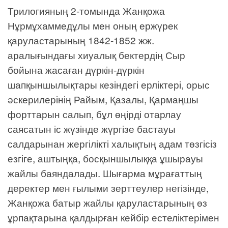
Трилогияның 2-томында Жанқожа
Нұрмұхаммедұлы мен оның ержүрек
қаруластарының 1842-1852 жж.
аралығындағы хиуалық бектердің Сыр
бойына жасаған дүркін-дүркін
шапқыншылықтары кезіндегі ерліктері, орыс
әскерилерінің Райым, Қазалы, Қармаңшы
форттарын салып, бұл өңірді отарлау
саясатын іс жүзінде жүргізе бастауы
салдарынан жергілікті халықтың адам төзгісіз
езгіге, аштыңқа, босқыншылыққа ұшырауы
жайлы баяндалады. Шығарма мұрағаттың
деректер мен ғылыми зерттеулер негізінде,
Жанқожа батыр жайлы қаруластарының өз
ұрпақтарына қалдырған кейбір естеліктерімен