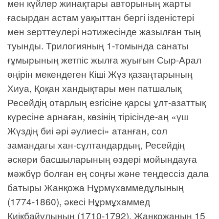
мен күйлер жинақтары авторының жарты
ғасырдан астам уақыттан бергі ізденістері
мен зерттеулері нәтижесінде жазылған тың
туынды. Трилогияның 1-томында санаты
ғұмырының жетпіс жылға жуығын Сыр-Арал
өңірін мекендеген Кіші Жүз қазаңтарының
Хиуа, Қоқан хандықтары мен патшалық
Ресейдің отарлың езгісіне қарсы ұлт-азаттық
күресіне арнаған, көзінің тірісінде-аң «үш
Жүздің биі әрі әулиесі» атанған, сол
замандагы хан-сұлтандардың, Ресейдің
әскери басшыларының өздері мойындауға
мәжбүр болған ең соңғы және теңдессіз дала
батыры Жанқожа Нұрмүхаммедұлының
(1774-1860), әкесі Нұрмұхаммед
Киікбайұлының (1710-1792), Жанқожаның 15