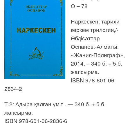
О – 78
Наркескен: тарихи
көркем трилогия,/-
Әбдісаттар
Оспанов.-Алматы:
«Жания-Полиграф»,
2014. – 340 б. + 5 б.
жапсырма.
ISBN 978-601-06-
2834-2
Т.2: Адыра қалған үміт . — 340 б. + 5 б.
жапсырма.
ISBN 978-601-06-2836-6