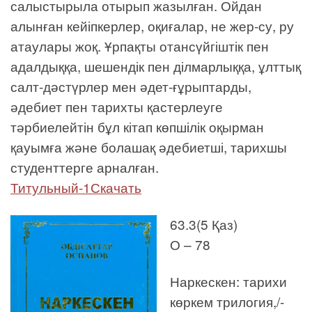
салыстырыла отырып жазылған. Ойдан
алынған кейіпкерлер, оқиғалар, не жер-су, ру
атаулары жоқ. Ұрпақты отансүйгіштік пен
адалдыққа, шешендік пен ділмарлыққа, ұлттық
салт-дәстүрлер мен әдет-ғұрыптарды,
әдебиет пен тарихты қастерлеуге
тәрбиелейтін бұл кітап көпшілік оқырман
қауымға және болашақ әдебиетші, тарихшы
студенттерге арналған.
Титульный-1Скачать
63.3(5 Қаз)
О – 78
Наркескен: тарихи
көркем трилогия,/-