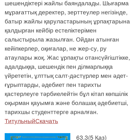
шешендіктері жайлы баяндалады. Шығарма
мұрағаттық деректер, зерттеулер негізінде,
батыр жайлы қаруластарының ұрпақтарына
қалдырған кейбір естеліктерімен
салыстырыла жазылған. Ойдан атынған
кейіпкерлер, оқиғалар, не жер-су, ру
атаулары жоқ. Жас ұрпақты отансүйгіштікке,
адалдыққа, шешендік пен ділмарлыққа
үйрететін, ұлттық салт-дәстүрлер мен әдет-
ғұрыптарды, әдебиет пен тарихты
қастерлеуге тәрбиелейтін бұл кітап көпшілік
оқырман қауымға және болашақ әдебиетші,
тарихшы студенттерге арналған.
ТитульныйСкачать
63.3(5 Қаз)