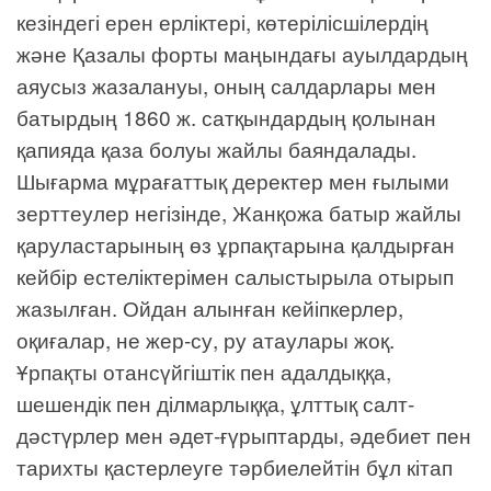
кезіндегі ерен ерліктері, көтерілісшілердің
және Қазалы форты маңындағы ауылдардың
аяусыз жазалануы, оның салдарлары мен
батырдың 1860 ж. сатқындардың қолынан
қапияда қаза болуы жайлы баяндалады.
Шығарма мұрағаттық деректер мен ғылыми
зерттеулер негізінде, Жанқожа батыр жайлы
қаруластарының өз ұрпақтарына қалдырған
кейбір естеліктерімен салыстырыла отырып
жазылған. Ойдан алынған кейіпкерлер,
оқиғалар, не жер-су, ру атаулары жоқ.
Ұрпақты отансүйгіштік пен адалдыққа,
шешендік пен ділмарлыққа, ұлттық салт-
дәстүрлер мен әдет-ғүрыптарды, әдебиет пен
тарихты қастерлеуге тәрбиелейтін бұл кітап