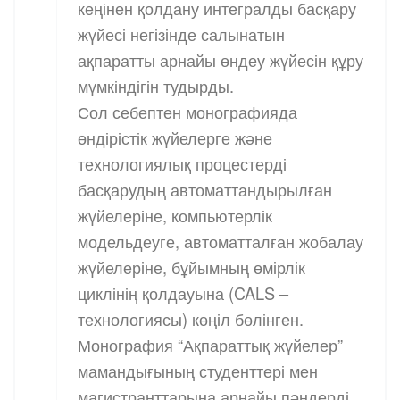
кеңінен қолдану интегралды басқару
жүйесі негізінде салынатын
ақпаратты арнайы өндеу жүйесін құру
мүмкіндігін тудырды.
Сол себептен монографияда
өндірістік жүйелерге және
технологиялық процестерді
басқарудың автоматтандырылған
жүйелеріне, компьютерлік
модельдеуге, автоматталған жобалау
жүйелеріне, бұйымның өмірлік
циклінің қолдауына (CALS –
технологиясы) көңіл бөлінген.
Монография “Ақпараттық жүйелер”
мамандығының студенттері мен
магистранттарына арнайы пәндерді