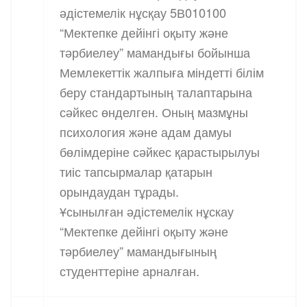
әдістемелік нұсқау 5В010100
“Мектепке дейінгі оқыту және
тәрбиелеу” мамандығы бойынша
Мемлекеттік жалпыға міндетті білім
беру стандартының талаптарына
сәйкес өнделген. Оның мазмұны
психология және адам дамуы
бөлімдеріне сәйкес қарастырылуы
тиіс тапсырмалар қатарын
орындаудан тұрады.
Ұсынылған әдістемелік нұскау
“Мектепке дейінгі оқыту және
тәрбиелеу” мамандығының
студенттеріне арналған.