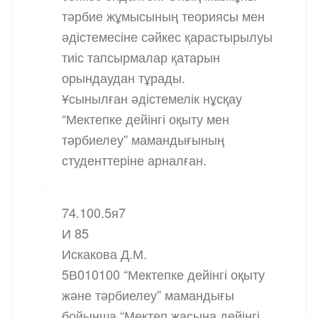
тәрбие жұмысының теориясы мен
әдістемесіне сәйкес қарастырылуы
тиіс тапсырмалар қатарын
орындаудан тұрады.
Ұсынылған әдістемелік нұсқау
“Мектепке дейінгі оқыту мен
тәрбиелеу” мамандығының
студенттеріне арналған.
74.100.5я7
И 85
Искакова Д.М.
5В010100 “Мектепке дейінгі оқыту
және тәрбиелеу” мамандығы
бойынша “Мектеп жасына дейінгі