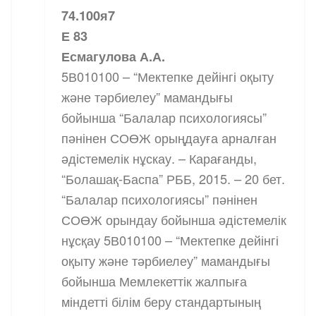
74.100я7
Е 83
Есмагулова А.А.
5В010100 – “Мектепке дейінгі оқыту
және тәрбиелеу” мамандығы
бойынша “Балалар психологиясы”
пәнінен СОӨЖ орыңдауға арналған
әдістемелік нұскау. – Карағанды,
“Болашақ-Баспа” РББ, 2015. – 20 бет.
“Балалар психологиясы” пәнінен
СОӨЖ орындау бойынша әдістемелік
нұсқау 5В010100 – “Мектепке дейінгі
оқыту және тәрбиелеу” мамандығы
бойынша Мемлекеттік жалпыға
міндетті білім беру стандартының