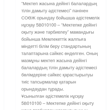
“Мектеп жасына дейінгі балалардың
тілін дамыту әдістемесі” пәнінен
СОӨЖ орындау бойьшша әдістемелік
нұсқау 5В010100 – “Мектепке дейінгі
оқыту және тәрбиелеу” мамандығы
бойынша Мемлекеттік жалпыға
міндетті білім беру стандартының
талаптарына сәйкес өнделген. Оның
мазмұны мектеп жасына дейінгі
балалардың тілін дамыту әдістемесі
бөлімдеріне сәйкес қарастырылуы
тиіс тапсырмалар қатарын
орындаудан тұрады.
Ұсынылған әдістемелік нұсқау
5В010100 – Мектепке дейінгі оқыту