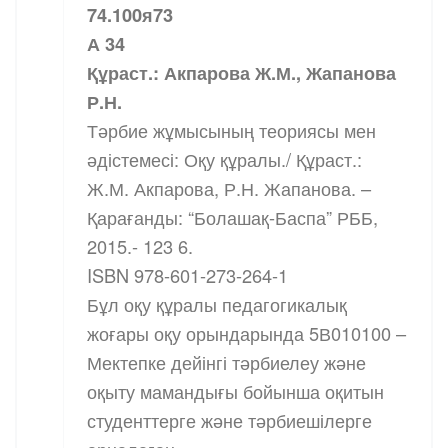
74.100я73
А 34
Құраст.: Акпарова Ж.М., Жапанова
Р.Н.
Тәрбие жұмысының теориясы мен
әдістемесі: Оқу құралы./ Құраст.:
Ж.М. Акпарова, Р.Н. Жапанова. –
Қарағанды: “Болашақ-Баспа” РББ,
2015.- 123 6.
ISBN 978-601-273-264-1
Бұл оқу құралы педагогикалық
жоғары оқу орындарында 5В010100 –
Мектепке дейінгі тәрбиелеу және
оқыту мамандығы бойынша оқитын
студенттерге және тәрбиешілерге