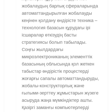
жобалаудың барлық сфераларында
автоматтандырылған жобалауды
кеңінен қолдану өндірісте техника –
технология базасын құрудағы ірі
ісшаралар өткізудің басты
стратегиясы болып табылады.
Соңғы жылдардағы
микроэлектрониканың элементтік
базасының облысында қол жеткен
табыстар өндірістік процестерді
жоғарғы сапалы автоматтандыруды,
жобалы-конструкторлық және
ғылыми-зерттеу жұмыстарын жүзеге
асыруда жаңа мүмкіндіктер ашты.
Қазіргі заманғы компьютерлерді