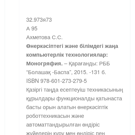
32.973я73
А 95
Ахметова С.С.
Өнеркәсіптегі және білімдегі жаңа
компьютерлік технологиялар:
Моногряфия.
– Қарағанды: РББ
“Болашақ -Баспа”, 2015. -131 б.
ISBN 978-601-273-279-5
Қазіргі таңда есептеуіш техникасының
құрылдары функционалды қатынаста
басты орын алатын өнеркәсіптік
роботтехникасын және
автоматтандырылған өндіріс
жүйелерін құру мен өндіріс пен