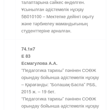
талаптарына сәйкес өнделген.
Ұсынылған әдістемелік нұсқау
5В010100 – Мектепке дейінгі оқыту
және тәрбиелеу мамандығының
студенттеріне арналған.
74.1я7
Е 83
Есмагулова А.А.
“Педагогика тарихы” пәнінен СОӨЖ
орындау бойынша әдістемелік нұсқау
– Қарағанды: “Болашақ-Баспа” РББ,
2015 ж. – 19 бет.
“Педагогика тарихы” пәнінен СОӨЖ
орындау бойынша әдістемелік нұсқау