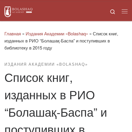
Skip to content
Search
Ме
Главная
»
Издания Академии «Bolashaq»
»
Список книг,
изданных в РИО “Болашақ-Баспа” и поступивших в
библиотеку в 2015 году
ИЗДАНИЯ АКАДЕМИИ «BOLASHAQ»
Список книг,
изданных в РИО
“Болашақ-Баспа” и
поступивших в