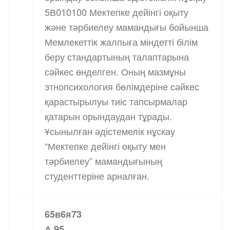
5В010100 Мектепке дейінгі оқыту
және тәрбиелеу мамандығы бойынша
Мемлекеттік жалпыға міндетті білім
беру стандартының талаптарына
сәйкес өнделген. Оның мазмұны
этнопсихология бөлімдеріне сәйкес
қарастырылуы тиіс тапсырмалар
қатарын орындаудан тұрады.
Ұсынылған әдістемелік нұскау
“Мектепке дейінгі оқыту мен
тәрбиелеу” мамандығының
студенттеріне арналған.
65в6я73
А 95