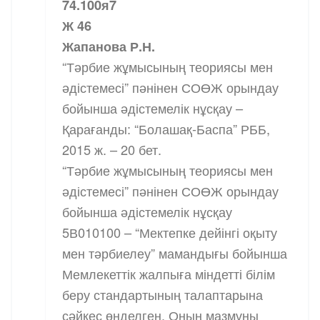
74.100я7
Ж 46
Жапанова Р.Н.
“Тәрбие жұмысының теориясы мен
әдістемесі” пәнінен СОӨЖ орындау
бойынша әдістемелік нұсқау –
Қарағанды: “Болашақ-Баспа” РББ,
2015 ж. – 20 бет.
“Тәрбие жұмысының теориясы мен
әдістемесі” пәнінен СОӨЖ орындау
бойынша әдістемелік нұсқау
5В010100 – “Мектепке дейінгі оқыту
мен тәрбиелеу” мамандығы бойынша
Мемлекеттік жалпыға міндетті білім
беру стандартының талаптарына
сәйкес өнделген. Оның мазмұны