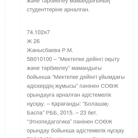
және тәрбиелеу мамандығының
студенттеріне арналған.
74.102я7
Ж 26
Жанысбаева Р.М.
5В010100 – “Мектепке дейінгі оқыту
және тәрбиелеу” мамандығы
бойынша “Мектепке дейінгі ұйымдағы
әдіскердің жұмысы” пәнінен СОӨЖ
орындауға арналған әдістемелік
нұсқау. – Қарағанды: “Болашақ-
Баспа” РББ, 2015. – 23 бет.
“Этнопедагогика” пәнінен СОӨЖ
орындау бойынша әдістемелік нұсқау