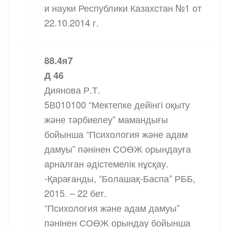
и науки Республики Казахстан №1 от
22.10.2014 г.
88.4я7
Д 46
Диянова Р.Т.
5В010100 “Мектепке дейінгі оқыту
және тәрбиелеу” мамандығы
бойынша “Психология және адам
дамуы” пәнінен СОӨЖ орындауға
арналған әдістемелік нұсқау.
-Қарағанды, “Болашақ-Баспа” РББ,
2015. – 22 бет.
“Психология және адам дамуы”
пәнінен СОӨЖ орындау бойынша