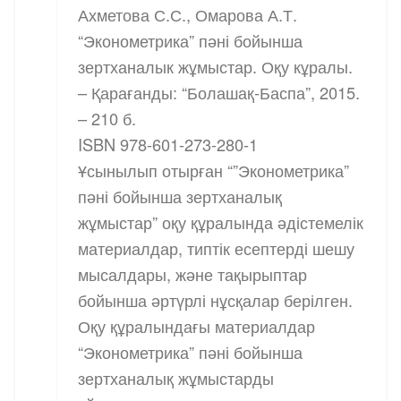
Ахметова С.С., Омарова А.Т.
“Эконометрика” пәні бойынша
зертханалык жұмыстар. Оқу кұралы.
– Қарағанды: “Болашақ-Баспа”, 2015.
– 210 б.
ISBN 978-601-273-280-1
Ұсынылып отырған “”Эконометрика”
пәні бойынша зертханалық
жұмыстар” оқу құралында әдістемелік
материалдар, типтік есептерді шешу
мысалдары, және тақырыптар
бойынша әртүрлі нұсқалар берілген.
Оқу құралындағы материалдар
“Эконометрика” пәні бойынша
зертханалық жұмыстарды