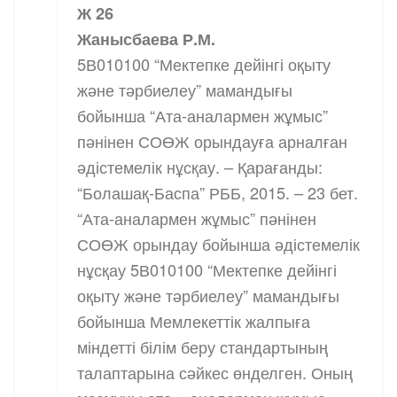
Ж 26
Жанысбаева Р.М.
5В010100 “Мектепке дейінгі оқыту
және тәрбиелеу” мамандығы
бойынша “Ата-аналармен жұмыс”
пәнінен СОӨЖ орындауға арналған
әдістемелік нұсқау. – Қарағанды:
“Болашақ-Баспа” РББ, 2015. – 23 бет.
“Ата-аналармен жұмыс” пәнінен
СОӨЖ орындау бойынша әдістемелік
нұсқау 5В010100 “Мектепке дейінгі
оқыту және тәрбиелеу” мамандығы
бойынша Мемлекеттік жалпыға
міндетті білім беру стандартының
талаптарына сәйкес өнделген. Оның