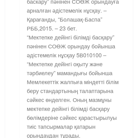
баскару” пәнінен СОӨЖ орындауға
арналған әдістемелік нұсқау. –
Қарағанды, “Болашақ-Баспа”
РББ,2015. – 23 бет.
“Мектепке дейінгі білімді басқару”
пәнінен СОӨЖ орындау бойынша
әдістемелік нұсқау 5В010100 –
“Мектепке дейінгі оқыту және
тәрбиелеу” мамандығы бойынша
Мемлекеттік жалпыға міндетті білім
беру стандартының талаптарына
сәйкес өнделген. Оның мазмұны
мектепке дейінгі білімді басқару
бөлімдеріне сәйкес қарастырылуы
тиіс тапсырмалар қатарын
орындаудан тұрады.