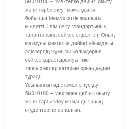
5В010100 – “Мектепке дейінгі оқыту
және тәрбиелеу” мамандығы
бойынша Мемлекеттік жалпыға
міндетті білім беру стандартының
талаптарына сәйкес өнделген. Оның
мазмұны мектепке дейінгі ұйымдағы
эдіскердің жұмысы бөлімдеріне
сәйкес қарастырылуы тиіс
тапсырмалар қатарын орындаудан
тұрады.
Ұсынылған әдістемелік нұсқау
5В010100 – Мектепке дейінгі оқыту
және тәрбиелеу мамандығының
студентеріне арналған.