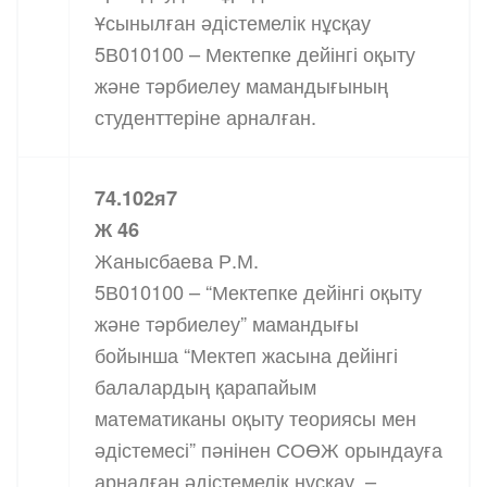
Ұсынылған әдістемелік нұсқау
5В010100 – Мектепке дейінгі оқыту
және тәрбиелеу мамандығының
студенттеріне арналған.
74.102я7
Ж 46
Жанысбаева Р.М.
5В010100 – “Мектепке дейінгі оқыту
және тәрбиелеу” мамандығы
бойынша “Мектеп жасына дейінгі
балалардың қарапайым
математиканы оқыту теориясы мен
әдістемесі” пәнінен СОӨЖ орындауға
арналған әдістемелік нұсқау. –