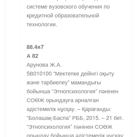
системе вузовского обучения по
кредитной образовательной
технологии.
88.4я7
А 82
Арунова Ж.А.
5В010100 “Мектепке дейінгі оқыту
және тәрбиелеу” мамандығы
бойынша “Этнопсихология” пәнінен
СОӨЖ орындауға арналған
әдістемелік нұсқау. – Қарағанды:
“Болашақ-Баспа” РББ, 2015. – 21 бет.
“Этнопсихология” пәнінен СОӨЖ
орындау бойынша әдістемелік нұсқау