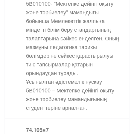
5В010100- “Мектепке дейінгі оқыту
және тәрбиелеу” мамандығы
бойынша Мемлекеттік жалпыға
міндетті білім беру стандартының
талаптарына сәйкес өнделген. Оның
мазмұны педагогика тарихы
бөлімдеріне сәйкес қарастырылуы
тиіс тапсырмалар қатарын
орындаудан тұрады.
Ұсынылған әдістемелік нұсқау
5В010100 – Мектепке дейінгі оқыту
және тәрбиелеу мамандығының
студенттеріне арналған.
74.105я7