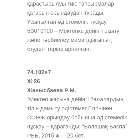
қарастырылуы тиіс тапсырмалар
қатарын орындаудан тұрады.
Ұсынылған әдістемелік нұсқау
5В010100 – Мектепке дейінгі оқыту
және тәрбиелеу мамандығының
студенттеріне арналған.
74.102я7
Ж 26
Жанысбаева Р.М.
“Мектеп жасына дейінгі балалардың
тілін дамыту әдістемесі” пәнінен
СОӨЖ орындау бойынша әдістемелік
нұсқау – Қараганды: “Болашақ-Баспа”
РББ, 2015 ж. – 20 бет.