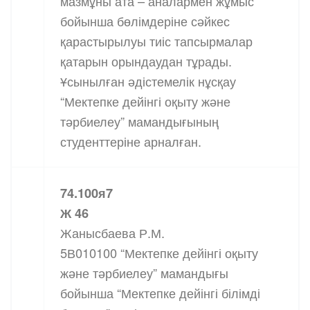
мазмұны ата – аналармен жұмыс
бойынша бөлімдеріне сәйкес
қарастырылуы тиіс тапсырмалар
қатарын орындаудан тұрады.
Ұсынылған әдістемелік нұсқау
“Мектепке дейінгі оқыту және
тәрбиелеу” мамандығының
студенттеріне арналған.
74.100я7
Ж 46
Жанысбаева Р.М.
5В010100 “Мектепке дейінгі оқыту
және тәрбиелеу” мамандығы
бойынша “Мектепке дейінгі білімді