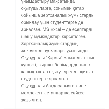
ұйымдастыру мақсатында
оқытушыларға, сонымен қатар
бойынша зертханалық жұмыстарды
орындау үшін студенттерге де
арналған. MS Ехсеl – де есептерді
шешу мүмкіндіктері көрсетілген.
Зертханалық жұмыстардың
жекелеген нұсқалары ұсынылды.
Оқу құралы “Қаржы” мамандығының
күндізгі, сыртқы бөлімдерде және
қашықтықтан оқыту түрімен оқитын
студенттерге арналған.
Оқу құралы бағдарламаға және
мемлекеттік стандартқа сәйкес
жазылған.