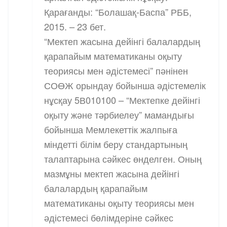
Қарағанды: “Болашақ-Баспа” РББ,
2015. – 23 бет.
“Мектеп жасына дейінгі балалардың
қарапайым математиканы оқыту
теориясы мен әдістемесі” пәнінен
СОӨЖ орындау бойынша әдістемелік
нұсқау 5В010100 – “Мектепке дейінгі
оқыту және тәрбиелеу” мамандығы
бойынша Мемлекеттік жалпыға
міндетті білім беру стандартының
талаптарына сәйкес өнделген. Оның
мазмұны мектеп жасына дейінгі
балалардың қарапайым
математиканы оқыту теориясы мен
әдістемесі бөлімдеріне сәйкес