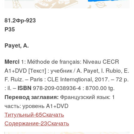
81.2Фр-923
P35
Payet, A.
Merci
1: Méthode de français: Niveau CECR
A1+DVD [Текст] : учебник / A. Payet, I. Rubio, E.
F. Ruiz. – Paris : CLE Internqtional, 2017. – 72 p.
: il. –
ISBN
978-209-038936-4 : 8700.00 tg.
Перевод заглавия:
Французский язык: 1
часть: уровень A1+DVD
Титульный-65Скачать
Содержание-23Скачать