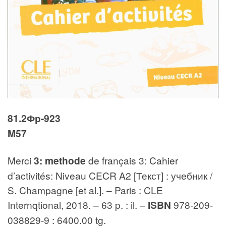
81.2Фр-923
M57
Merci
3: methode
de français 3: Cahier
d’activités: Niveau CECR A2 [Текст] : учебник /
S. Champagne [et al.]. – Paris : CLE
Internqtional, 2018. – 63 p. : il. –
ISBN
978-209-
038829-9 : 6400.00 tg.