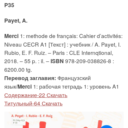
P35
Payet, A.
Merci
1: methode de français: Cahier d’activités:
Niveau CECR A1 [Текст] : учебник / A. Payet, I.
Rubio, E. F. Ruiz. – Paris : CLE Internqtional,
2018. – 55 p. : il. –
ISBN
978-209-038826-8 :
6200.00 tg.
Перевод заглавия:
Французский
язык/
Merci
1: рабочая тетрадь 1: уровень A1
Содержание-22 Скачать
Титульный-64 Скачать