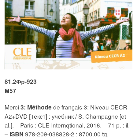
81.2Фр-923
M57
Merci
3: Méthode
de français 3: Niveau CECR
A2+DVD [Текст] : учебник / S. Champagne [et
al.]. – Paris : CLE Internqtional, 2016. – 71 p. : il.
–
ISBN
978-209-038828-2 : 8700.00 tg.