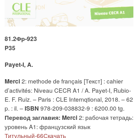
81.2Фр-923
P35
Payet-I, A.
Merci
2: methode de français [Текст] : cahier
d’activités: Niveau CECR A1 / A. Payet-I, Rubio-
E. F. Ruiz. – Paris : CLE Internqtional, 2018. – 62
p. : il. –
ISBN
978-209-038832-9 : 6200.00 tg.
Перевод заглавия: Merci
2: рабочая тетрадь:
уровень A1: французский язык
Титульный-66Скачать