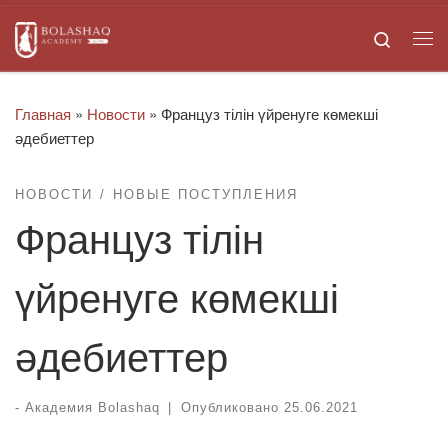
Skip to content
Search
Ме
Главная
»
Новости
»
Француз тілін үйренуге көмекші
әдебиеттер
НОВОСТИ
НОВЫЕ ПОСТУПЛЕНИЯ
Француз тілін
үйренуге көмекші
әдебиеттер
-
Академия Bolashaq
|
Опубликовано
25.06.2021