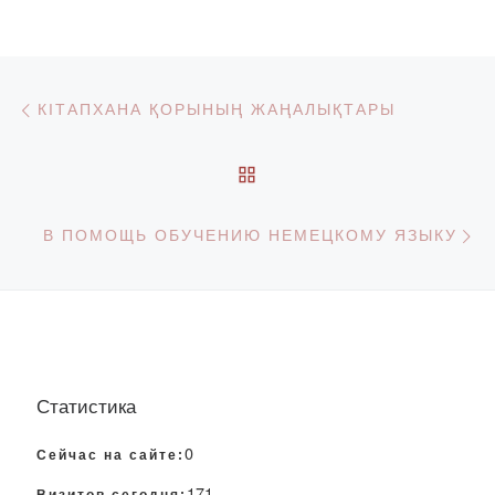
Навигация по записям
Предыдущая запись
КІТАПХАНА ҚОРЫНЫҢ ЖАҢАЛЫҚТАРЫ
ОБРАТНО К СПИСКУ З
С
В ПОМОЩЬ ОБУЧЕНИЮ НЕМЕЦКОМУ ЯЗЫКУ
Статистика
0
Сейчас на сайте:
171