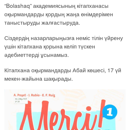
“Bolashaq” академиясының кітапханасы
оқырмандарды қордың жаңа өнімдерімен
таныстыруды жалғастыруда.
Сіздердің назарларыңызға неміс тілін үйрену
үшін кітапхана қорына келіп түскен
әдебиеттерді ұсынамыз.
Кітапхана оқырмандарды Абай көшесі, 17 үй
мекен-жайына шақырады.