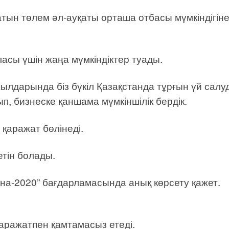
тын төлем әл-ауқаты орташа отбасы мүмкіндігіне
асы үшін жаңа мүмкіндіктер туады.
жылдарында біз бүкіл Қазақстанда тұрғын үй салу
, бизнеске қаншама мүмкіншілік бердік.
 қаражат бөлінеді.
етін болады.
ана-2020” бағдарламасында анық көрсету қажет.
қаражатпен қамтамасыз етеді.