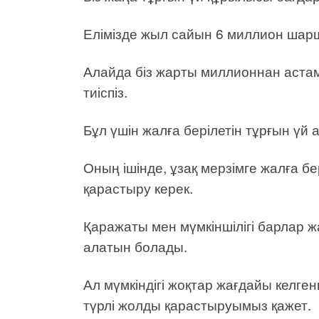
Елімізде жыл сайын 6 миллион шарш
Алайда біз жарты миллионнан аста
тиіспіз.
Бұл үшін жалға берілетін тұрғын үй
Оның ішінде, ұзақ мерзімге жалға бер
қарастыру керек.
Қаражаты мен мүмкіншілігі барлар ж
алатын болады.
Ал мүмкіндігі жоқтар жағдайы келген
түрлі жолды қарастыруымыз қажет.