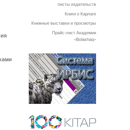
листы издательств
Книги о Карлаге
Книжные выставки и просмотры
Прайс-лист Академии
ния
«Bolashaq»
хами