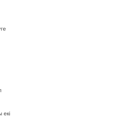
уге
п
 екі