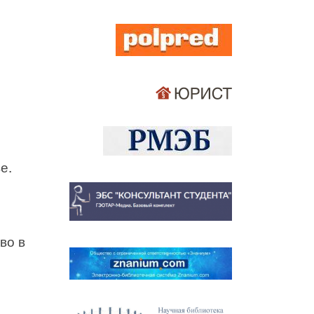
е.
во в