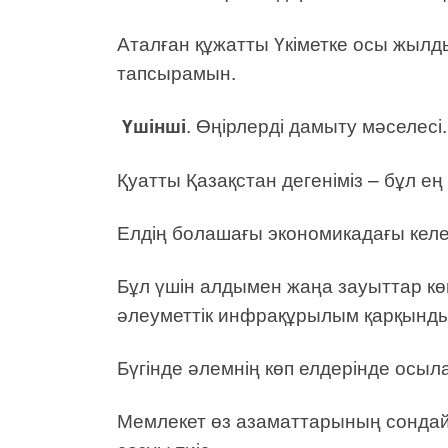
Аталған құжатты Үкіметке осы жылд
тапсырамын.
Үшінші
. Өңірлерді дамыту мәселесі.
Қуатты Қазақстан дегеніміз – бұл е
Елдің болашағы экономикадағы кел
Бұл үшін алдымен жаңа зауыттар к
әлеуметтік инфрақұрылым қарқынды
Бүгінде әлемнің көп елдерінде осыл
Мемлекет өз азаматтарының сондай 