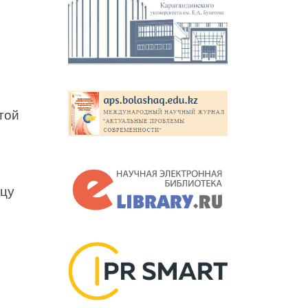
той
нцу