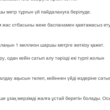
ы метр тұрғын үй пайдалануға берілуде.
м жас отбасыны жеке баспанамен қамтамасыз ет
 алаңын 1 миллион шаршы метрге жеткізу қажет.
у, одан кейін сатып алу тәрізді екі түрлі жолын
алдау ақысын төлеп, кейіннен үйді өздеріне саты
ше ұзақ мерзімді жалға ұстай беретін болады. Осы