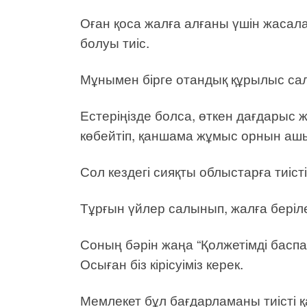
Оған қоса жалға алғаны үшін жасала
болуы тиіс.
Мұнымен бірге отандық құрылыс сал
Естеріңізде болса, өткен дағдарыс 
көбейтіп, қаншама жұмыс орнын ашып
Сол кездегі сияқты облыстарға тиісті
Тұрғын үйлер салынып, жалға беріл
Соның бәрін жаңа “Қолжетімді басп
Осыған біз кірісуіміз керек.
Мемлекет бұл бағдарламаны тиісті 