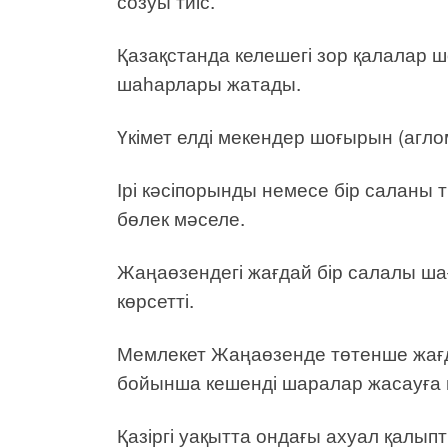
созуы тиіс.
Қазақстанда келешегі зор қалалар 
шаһарлары жатады.
Үкімет елді мекендер шоғырын (агл
Ірі кәсіпорынды немесе бір саланы 
бөлек мәселе.
Жаңаөзендегі жағдай бір салалы ша
көрсетті.
Мемлекет Жаңаөзенде төтенше жағд
бойынша кешенді шаралар жасауға
Қазіргі уақытта ондағы ахуал қалыпт