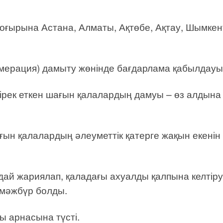
шоғырына Астана, Алматы, Ақтөбе, Ақтау, Шымкен
омерация) дамыту жөнінде бағдарлама қабылдауы 
тірек еткен шағын қалалардың дамуы – өз алдына
ғын қалалардың әлеуметтік қатерге жақын екенін
ай жариялап, қаладағы ахуалды қалпына келтіру
 мәжбүр болды.
ы арнасына түсті.