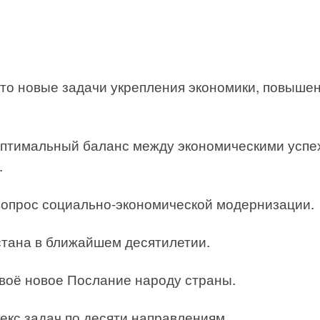
это новые задачи укрепления экономики, повыше
оптимальный баланс между экономическими успе
.
вопрос социально-экономической модернизации.
стана в ближайшем десятилетии.
воё новое Послание народу страны.
кс задач по десяти направлениям.