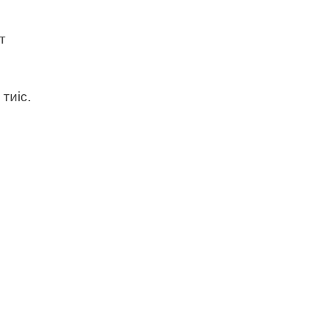
т
тиіс.