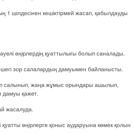
ың 1 шілдесінен кешіктірмей жасап, қабылдауды
ң әуелі өңірлердің қуаттылығы болып саналады.
ешегі зор салалардың дамуымен байланысты.
өп салынып, жаңа жұмыс орындары ашылып,
 дамуы қажет.
ай жасалуда.
қуатты өңірлерге қоныс аударуына көмек қолын