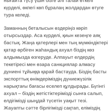
күрделі, өкпегі көп бұралаң жолдардан өтуге
тура келеді.
Заманның беталысын өздеріңіз көріп
отырсыздар. Аса күрделі, қиын кезеңге аяқ
бастық. Жаңа қатерлері мен тың мүмкіндіктері
қатар өрбіген жаһандық ахуал біздің көз
алдымызда өзгеруде. Алпауыт елдердің
текетіресі мен өзара санкциялар алмасу
дүниені тұйыққа қарай бастауда. Біздің басты
экспорттық өнімдеріміздің дүниежүзілік
нарықтағы бағасы еселеп құлдырады. Бүгінгі
ахуал – біздің жетістіктерімізді сынға салып,
елдігімізді шыңдай түсетін уақыт тезі.
Жауапты сәтте бірлігімізді сақтап, еліміздің