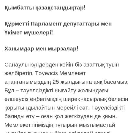
Қымбатты қазақстандықтар!
Құрметті Парламент депутаттары мен
Үкімет мүшелері!
Ханымдар мен мырзалар!
Санаулы күндерден кейін біз азаттық туын
желбіретіп, Тәуелсіз Мемлекет
атанғанымыздың 25 жылдығына аяқ басамыз.
Бұл – тәуелсіздікті нығайту жолындағы
өлшеусіз еңбегіміздің ширек ғасырлық белесін
қорытындылайтын мерейлі сәт. Тәуелсіздікті
баянды ету – оған қол жеткізуден де қиын.
Мемлекеттігіміздің тұғырын мызғымастай
нығайта түсу үшін бізге әлі талай өткелі