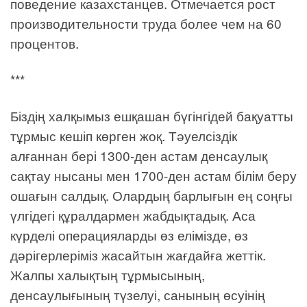
поведение казахстанцев. Отмечается рост
производительности труда более чем на 60
процентов.
***
Біздің халқымыз ешқашан бүгінгідей бақуатты
тұрмыс кешіп көрген жоқ. Тәуелсіздік
алғаннан бері 1300-ден астам денсаулық
сақтау нысаны мен 1700-ден астам білім беру
ошағын салдық. Олардың барлығын ең соңғы
үлгідегі құралдармен жабдықтадық. Аса
күрделі операцияларды өз елімізде, өз
дәрігерлеріміз жасайтын жағдайға жеттік.
Жалпы халықтың тұрмысының,
денсаулығының түзелуі, санының өсуінің