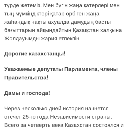
түрде жетеміз. Мен бүгін жаңа қатерлері мен
тың мүмкіндіктері қатар өрбіген жаңа
жаһандық нақты ахуалда дамудың басты
бағыттарын айқындайтын Қазақстан халқына
Жолдауымды жария етпекпін.
Дорогие казахстанцы!
Уважаемые депутаты Парламента, члены
Правительства!
Дамы и господа!
Через несколько дней история начнется
отсчет 25-го года Независимости страны.
Всего за четверть века Казахстан состоялся и