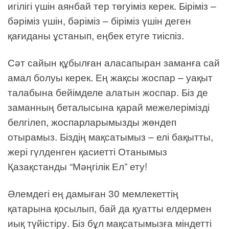
игілігі үшін аянбай тер төгуіміз керек. Біріміз –
бәріміз үшін, бәріміз – біріміз үшін деген
қағиданы ұстанып, еңбек етуге тиіспіз.
Сәт сайын құбылған аласапыран заманға сай
амал болуы керек. Ең жақсы жоспар – уақыт
талабына бейімделе алатын жоспар. Біз де
заманның беталысына қарай межелерімізді
белгілеп, жоспарларымызды жөндеп
отырамыз. Біздің мақсатымыз – елі бақытты,
жері гүлденген қасиетті Отанымыз
Қазақстанды “Мәңгілік Ел” ету!
Әлемдегі ең дамыған 30 мемлекеттің
қатарына қосылып, бай да қуатты елдермен
иық түйістіру. Біз бұл мақсатымызға міндетті