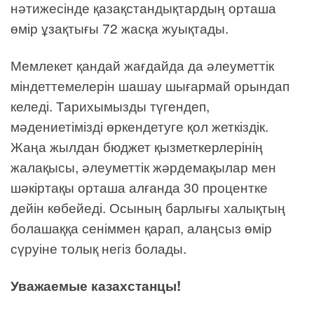
нәтижесінде қазақстандықтардың орташа
өмір ұзақтығы 72 жасқа жуықтады.
Мемлекет қандай жағдайда да әлеуметтік
міндеттемелерін шашау шығармай орындап
келеді. Тарихымызды түгендеп,
мәдениетімізді өркендетуге қол жеткіздік.
Жаңа жылдан бюджет қызметкерлерінің
жалақысы, әлеуметтік жәрдемақылар мен
шәкіртақы орташа алғанда 30 процентке
дейін көбейеді. Осының барлығы халықтың
болашаққа сеніммен қарап, алаңсыз өмір
сүруіне толық негіз болады.
Уважаемые казахстанцы!