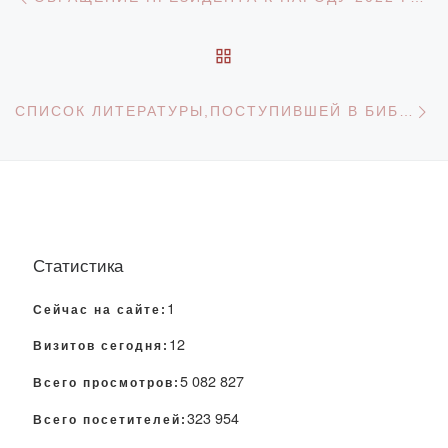
ОБРАТНО К СПИСКУ З
С
СПИСОК ЛИТЕРАТУРЫ,ПОСТУПИВШЕЙ В БИБЛИОТЕКУ ЧУ «АКАДЕМИЯ «ВOLASHAQ» ИЗ РИО «БОЛАШАҚ-БАСПА» ЗА 2022 ГОД
Статистика
1
Сейчас на сайте:
12
Визитов сегодня:
5 082 827
Всего просмотров:
323 954
Всего посетителей: